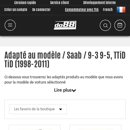
Livraison rapide
Service client
Développement interne
Créer un compte
Se connecter
Consommateur avec TVA
French
Adapté au modèle / Saab / 9-3 9-5, TTiD
TiD (1998-2011)
Ci-dessous vous trouverez les adaptés produits au modèle que nous avons
pour la modèle de voiture sélectionné
Lire plus
Tous les produits dans cette catégorie sont conjointement conçus à partir
de zéro, de nous, juste pour votre modèle de voiture. Quoi qu’il en soit que
nous développons, nous accordons une grande importance à ce que
l’ajustement soit aussi bon possible pour le produit. Les articles
contiennent toujours ce qui est requis pour le montage.
Durite en silicone
– supporte une pression plus élevée, une température
plus élevée, améliore l’apparence et donne une fiabilité opérationnelle