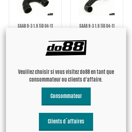
SAAB 9-3 1.9 TiD 04-11
SAAB 9-3 1.9 TiD 04-11
Durite de sortie du
Durite de Tubes
Intercooler
d'intercooler á l'admission
95.71 EUR
111.80 EUR
Acheter!
Acheter!
Veuillez choisir si vous visitez do88 en tant que
consommateur ou clients d'affaire.
Consommateur
Clients d´affaires
SAAB 9-3 2.2 TiD 98-02
SAAB 9-3 2.2 TiD 98-02
Durite de sortie du turbo
Durite d'admission de