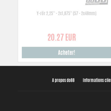
Y-rör 2,25'' - 2x1,875'' (57 - 2x48mm)
20.27 EUR
Acheter!
A propos do88
Informations cli