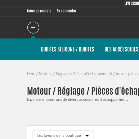
Livraiso
Créer un compte
Se connecter
DURITES SILICONE / DURITES
DES ACCÉSSOIRES 
Hem
/
Moteur / Réglage
/
Pièces d'échappement
/
Autres pièce
Moteur / Réglage / Pièces d'éch
Ici, nous énumérons de divers accéssoires d'échappement.