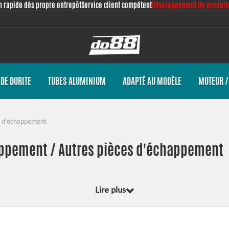
n rapide dés propre entrepôt
Service client compétent
Développement de produits
DE DURITE
TUBES ALUMINIUM
ADAPTÉ AU MODÈLE
MOTEUR /
s d'échappement
appement / Autres pièces d'échappement
Lire plus