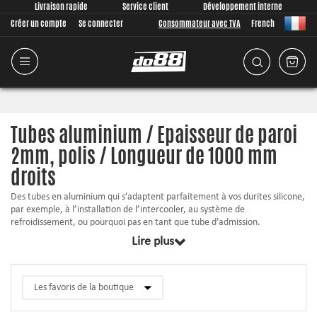
Livraison rapide
Service client
Développement interne
Créer un compte
Se connecter
Consommateur avec TVA
French
Tubes aluminium / Epaisseur de paroi
2mm, polis / Longueur de 1000 mm
droits
Des tubes en aluminium qui s’adaptent parfaitement à vos durites silicone,
par exemple, à l’installation de l’intercooler, au système de
refroidissement, ou pourquoi pas en tant que tube d’admission.
Lire plus
Des bords feuillés de sorte que le durite ne glisse pas
Polis en haute brillance
Convient à souder