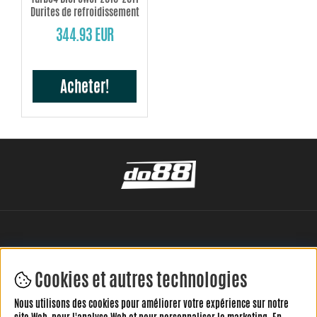
Durites de refroidissement
344.93 EUR
Acheter!
Cookies et autres technologies
Nous utilisons des cookies pour améliorer votre expérience sur notre
LAISSEZ VOTRE AVIS ICI