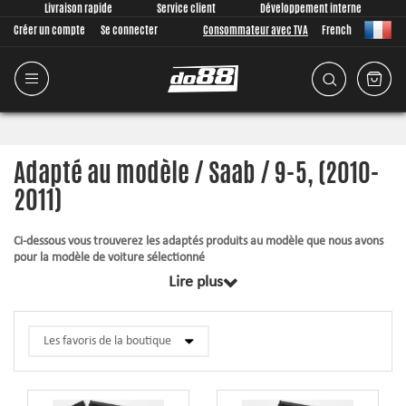
Livraison rapide
Service client
Développement interne
Créer un compte
Se connecter
Consommateur avec TVA
French
Adapté au modèle / Saab / 9-5, (2010-
2011)
Ci-dessous vous trouverez les adaptés produits au modèle que nous avons
pour la modèle de voiture sélectionné
Lire plus
Tous les produits dans cette catégorie sont conjointement conçus à partir
de zéro, de nous, juste pour votre modèle de voiture. Quoi qu’il en soit que
nous développons, nous accordons une grande importance à ce que
l’ajustement soit aussi bon possible pour le produit. Les articles
contiennent toujours ce qui est requis pour le montage.
Durite en silicone
– supporte une pression plus élevée, une température
plus élevée, améliore l’apparence et donne une fiabilité opérationnelle