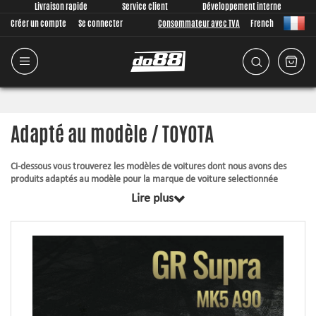
Livraison rapide
Service client
Développement interne
Créer un compte
Se connecter
Consommateur avec TVA
French
Adapté au modèle / TOYOTA
Ci-dessous vous trouverez les modèles de voitures dont nous avons des
produits adaptés au modèle pour la marque de voiture selectionnée
Lire plus
Tous les produits dans cette catégorie sont conjointement conçus à partir
de zéro, de nous, juste pour votre modèle de voiture. Quoi qu’il en soit que
nous développons, nous accordons une grande importance à ce que
l’ajustement soit aussi bon possible pour le produit. Les articles
contiennent toujours ce qui est requis pour le montage.
Durite en silicone
– supporte une pression plus élevée, une température
plus élevée, améliore l’apparence et donne une fiabilité opérationnelle
augmentée.