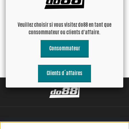
Audi S6 A8 S8, BMC Filtre à
BMC CDA Carbon Dynamic
Veuillez choisir si vous visitez do88 en tant que
air adapté au modèle
Airbox, Carbone, Raccord
consommateur ou clients d'affaire.
120mm, Longueur 260mm
34.80 EUR
404.90 EUR
Consommateur
Acheter!
Acheter!
Clients d´affaires