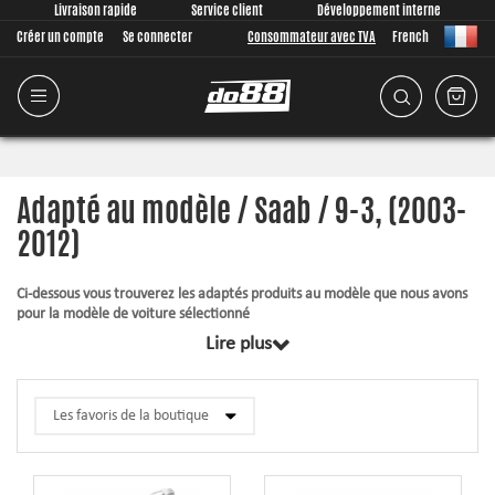
Livraison rapide
Service client
Développement interne
Créer un compte
Se connecter
Consommateur avec TVA
French
Adapté au modèle / Saab / 9-3, (2003-
2012)
Ci-dessous vous trouverez les adaptés produits au modèle que nous avons
pour la modèle de voiture sélectionné
Lire plus
Tous les produits dans cette catégorie sont conjointement conçus à partir
de zéro, de nous, juste pour votre modèle de voiture. Quoi qu’il en soit que
nous développons, nous accordons une grande importance à ce que
l’ajustement soit aussi bon possible pour le produit. Les articles
contiennent toujours ce qui est requis pour le montage.
Durite en silicone
– supporte une pression plus élevée, une température
plus élevée, améliore l’apparence et donne une fiabilité opérationnelle