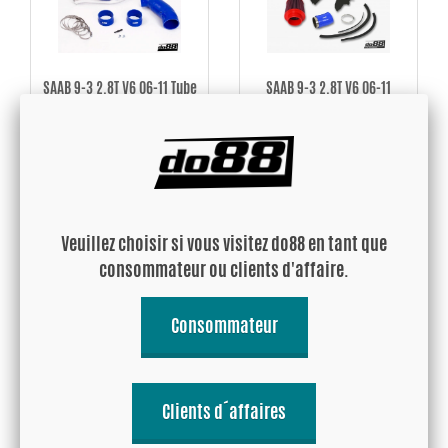
SAAB 9-3 2.8T V6 06-11 Tube
SAAB 9-3 2.8T V6 06-11
d’admission
Système d’admission
238.96 EUR
DE166.67 EUR
Acheter!
Acheter!
Veuillez choisir si vous visitez do88 en tant que
consommateur ou clients d'affaire.
Consommateur
Clients d´affaires
SAAB 9-3 2.0T 2005-
SAAB 9-3 2.8t V6 2006-
Système d'admission
Durites de refroidissement