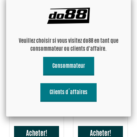
508.93 EUR
591.18 EUR
Acheter!
Acheter!
Veuillez choisir si vous visitez do88 en tant que
consommateur ou clients d'affaire.
Consommateur
BMW F20 F30 F87 Turbo
BMW M2, Durite de sortie
Clients d´affaires
Tuyauterie avec durite noir
du turbo Noir
263.77 EUR
149.74 EUR
Acheter!
Acheter!