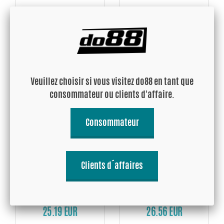
Durite silicone Noir T 2,25''
Durite silicone Noir T
+ 1'' (57mm+25mm)
2,375'' + 1'' (60mm+25mm)
24.55 EUR
24.55 EUR
Veuillez choisir si vous visitez do88 en tant que
Acheter!
Acheter!
consommateur ou clients d'affaire.
Consommateur
Clients d´affaires
Durite silicone Noir T 2,5'' +
Durite silicone Noir T 2,75''
1'' (63mm+25mm)
+ 1'' (70mm+25mm)
25.19 EUR
26.56 EUR