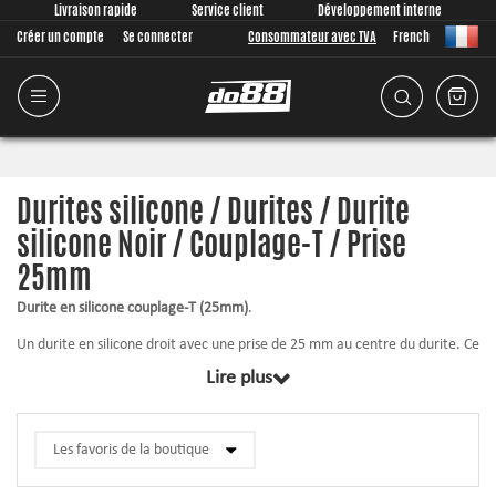
Livraison rapide
Service client
Développement interne
Créer un compte
Se connecter
Consommateur avec TVA
French
Durites silicone / Durites / Durite
silicone Noir / Couplage-T / Prise
25mm
Durite en silicone couplage-T (25mm)
.
Un durite en silicone droit avec une prise de 25 mm au centre du durite. Ce
type de durite est généralement utilisé pour le montage de la dump valve
Lire plus
á décharge sur le tube de pression de la voiture.
Pour plus d'informations sur le diamètre intérieur/les longueurs/
l'épaisseur de la paroi, etc., cliquez sur le produit correspondant ci-
dessous.