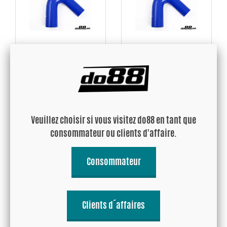
Durite silicone Bleu de 135
Durite silicone Bleu de 135
degrés 1,5 - 1,625'' (38-
degrés 1,5 - 1,75'' (38-
41mm)
45mm)
25.70 EUR
27.19 EUR
Veuillez choisir si vous visitez do88 en tant que
Acheter!
Acheter!
consommateur ou clients d'affaire.
Consommateur
Clients d´affaires
Durite silicone Bleu de 135
Durite silicone Bleu de 135
degrés 1,5 - 2'' (38-51mm)
degrés 1,625 - 1,75'' (41-