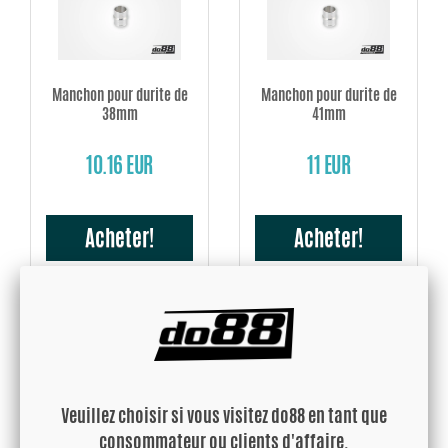
Manchon pour durite de
Manchon pour durite de
38mm
41mm
10.16 EUR
11 EUR
Acheter!
Acheter!
Veuillez choisir si vous visitez do88 en tant que
Manchon pour durite de
Manchon pour durite de
consommateur ou clients d'affaire.
45mm
48mm