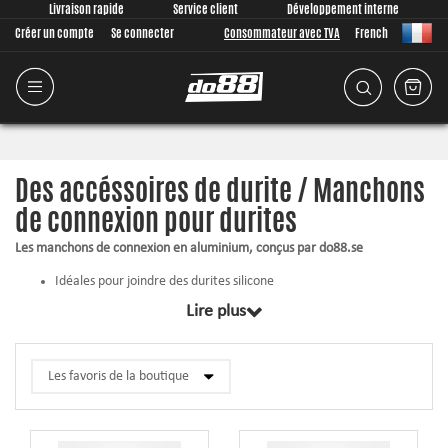
Livraison rapide
Service client
Développement interne
Créer un compte
Se connecter
Consommateur avec TVA
French
Des accéssoires de durite / Manchons
de connexion pour durites
Les manchons de connexion en aluminium, conçus par do88.se
Idéales pour joindre des durites silicone
Donne un joli joint
Lire plus
Des bords feuillés de sorte que le durite ne glisse pas