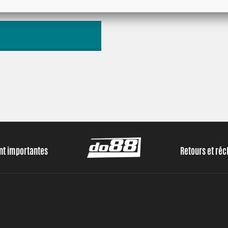
Non
ent importantes
Retours et ré