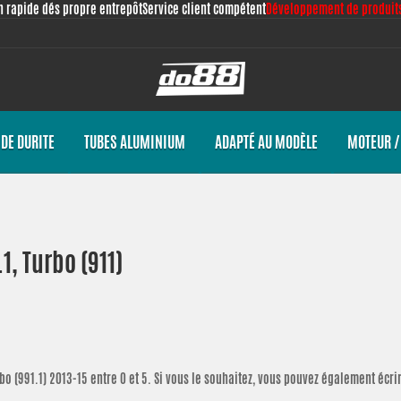
n rapide dés propre entrepôt
Service client compétent
Développement de produits
DE DURITE
TUBES ALUMINIUM
ADAPTÉ AU MODÈLE
MOTEUR /
, Turbo (911)
bo (991.1) 2013-15
entre 0 et 5. Si vous le souhaitez, vous pouvez également éc