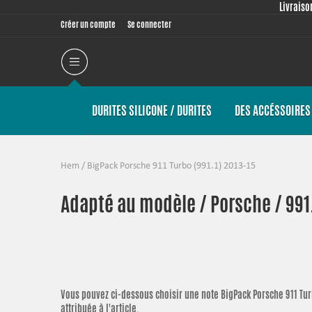
Livraiso
Créer un compte
Se connecter
DURITES SILICONE / DURITES
DES ACCÉSSOIRES 
Hem
/
BigPack Porsche 911 Turbo (991.1) 2013-15
Adapté au modèle / Porsche / 991.1
Vous pouvez ci-dessous choisir une note
BigPack Porsche 911 Tur
attribuée à l'article.